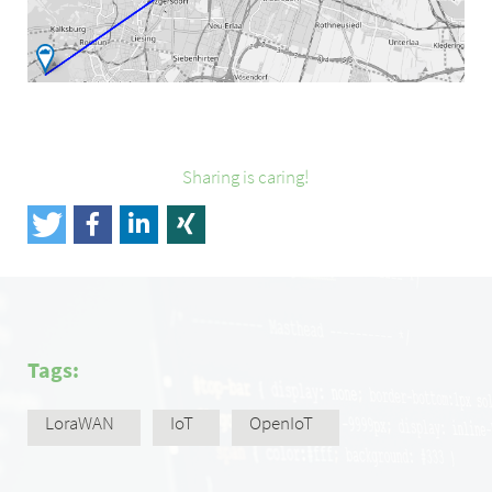
Sharing is caring!
Tags:
LoraWAN
IoT
OpenIoT