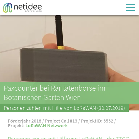
Enter your username or email address
Passwort
Passwort vergessen
Paxcounter bei Raritätenbörse im
Botanischen Garten Wien
Personen zählen mit Hilfe von LoRaWAN (30.07.2019)
Förderjahr 2018 / Project Call #13 / ProjektID: 3532 /
Projekt:
LoRaWAN Netzwerk
Personen zählen mit Hilfe von LoRaWAN - der TTGO