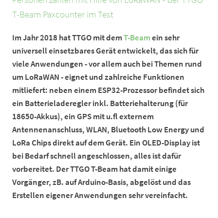
T-Beam Paxcounter im Test
Im Jahr 2018 hat TTGO mit dem
T-Beam
ein sehr
universell einsetzbares Gerät entwickelt, das sich für
viele Anwendungen - vor allem auch bei Themen rund
um LoRaWAN - eignet und zahlreiche Funktionen
mitliefert: neben einem ESP32-Prozessor befindet sich
ein Batterieladeregler inkl. Batteriehalterung (für
18650-Akkus), ein GPS mit u.fl externem
Antennenanschluss, WLAN, Bluetooth Low Energy und
LoRa Chips direkt auf dem Gerät. Ein OLED-Display ist
bei Bedarf schnell angeschlossen, alles ist dafür
vorbereitet. Der TTGO T-Beam hat damit einige
Vorgänger, zB. auf Arduino-Basis, abgelöst und das
Erstellen eigener Anwendungen sehr vereinfacht.