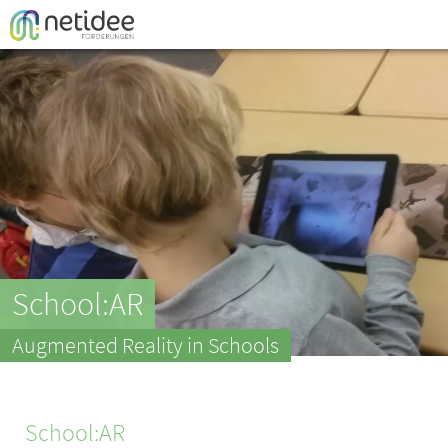
Enter your username or email address
Passwort
Passwo
School:AR
Augmented Reality in Schools
School:AR