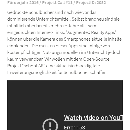
Förderjahr 2016 / Projekt Call #11 / ProjectID: 2052
Gedruckte Schulbücher sind nach wie vor das
dominierende Unterrichtsmittel. Selbst brandneu sind sie
inhaltlich aber bereits mehrere Jahre alt - samt
eingedruckten Internet-Links. "Augmented Reality Apps"
können über die Kamera des Smartphones aktuelle Inhalte
einblenden. Die meisten dieser Apps sind infolge von
kostenpflichtigen Nutzungsmodellen im Unterricht jedoch
kaum verwendbar. Wir wollen mit dem Open-Source
Projekt “school:AR” eine aktualisierbare digitale
Erweiterungsmöglichkeit für Schulbücher schaffen.