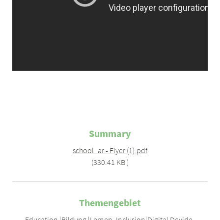
Summary
school_ar - Flyer (1).pdf
(330.41 KB )
Themengebiet
Education |Bildung |Lernen
,
Inclusion|Digital Devide
,