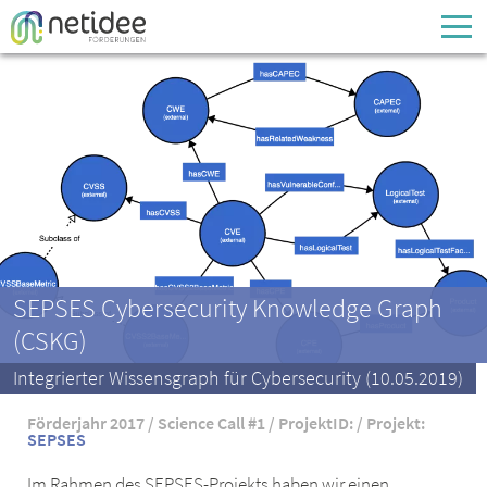
Enter your username or email address
Passwort
Passwort vergessen
SEPSES Cybersecurity Knowledge Graph
(CSKG)
Integrierter Wissensgraph für Cybersecurity (10.05.2019)
Förderjahr 2017 / Science Call #1 / ProjektID: / Projekt:
SEPSES
Im Rahmen des SEPSES-Projekts haben wir einen