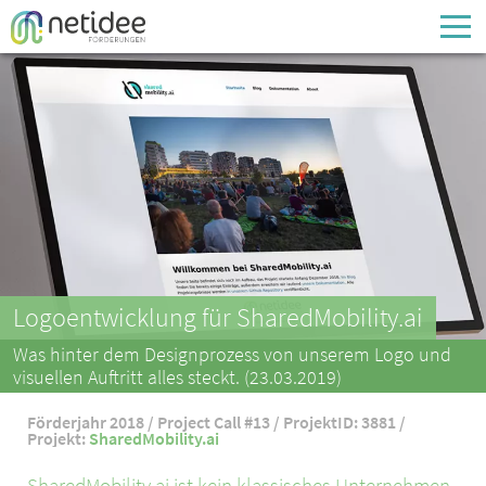
Enter your username or email address
Passwort
Passwort vergessen
Logoentwicklung für SharedMobility.ai
Was hinter dem Designprozess von unserem Logo und
visuellen Auftritt alles steckt. (23.03.2019)
Förderjahr 2018 / Project Call #13 / ProjektID: 3881 /
Projekt:
SharedMobility.ai
SharedMobility.ai ist kein klassisches Unternehmen,