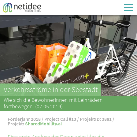
Enter your username or email address
Passwort
Passwort vergessen
Verkehrsströme in der Seestadt
Wie sich die BewohnerInnen mit Leihrädern
fortbewegen. (07.05.2019)
Förderjahr 2018 / Project Call #13 / ProjektID: 3881 /
Projekt:
SharedMobility.ai
Eine erste Analyse der Daten zeigt klar die