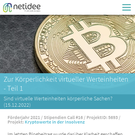
Enter your username or email address
Passwort
Passwort vergessen
Zur Körperlichkeit virtueller Werteinheiten
- Teil 1
Sind virtuelle Werteinheiten körperliche Sachen?
(15.12.2022)
Förderjahr 2021 / Stipendien Call #16 / ProjektID: 5693 /
Projekt:
Kryptowerte in der Insolvenz
Im letzten Blogbeitrag wurde darüber Klarheit geschaffen,