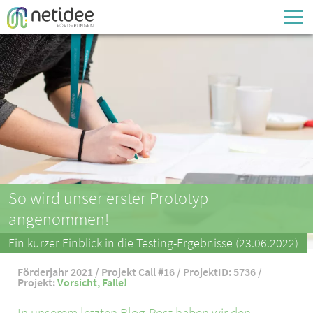
Enter your username or email address
Passwort
Passwort vergessen
So wird unser erster Prototyp
angenommen!
Ein kurzer Einblick in die Testing-Ergebnisse (23.06.2022)
Förderjahr 2021 / Projekt Call #16 / ProjektID: 5736 /
Projekt:
Vorsicht, Falle!
In unserem letzten Blog-Post haben wir den