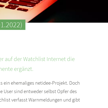
01.2022)
er auf der Watchlist Internet die
ente ergänzt.
als ein ehemaliges netidee-Projekt. Doch
Die User sind entweder selbst Opfer des
chlist verfasst Warnmeldungen und gibt