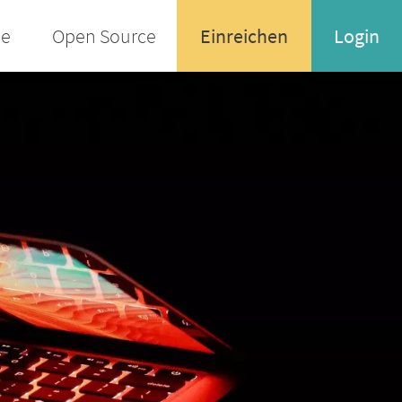
ee
Open Source
Einreichen
Login
Name oder Email-Adresse
Enter your username or email address
Passwort
Passwort vergessen