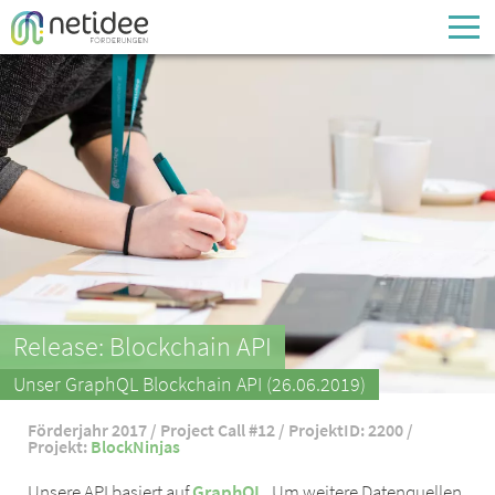
Enter your username or email address
Passwort
Passwort vergessen
Release: Blockchain API
Unser GraphQL Blockchain API (26.06.2019)
Förderjahr 2017 / Project Call #12 / ProjektID: 2200 /
Projekt:
BlockNinjas
Unsere API basiert auf
GraphQL
. Um weitere Datenquellen