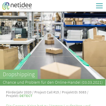
Enter your username or email address
Passwort
Passwort vergessen
Dropshipping
Chance und Problem für den Online-Handel (03.03.2021)
Förderjahr 2020 / Project Call #15 / ProjektID: 5083 /
Projekt:
DETECT
Die Corona-Krise hat zu längere Laufzeiten und