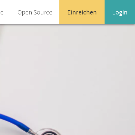
ee
Open Source
Einreichen
Login
Name oder Email-Adresse
Enter your username or email address
Passwort
Passwort vergessen