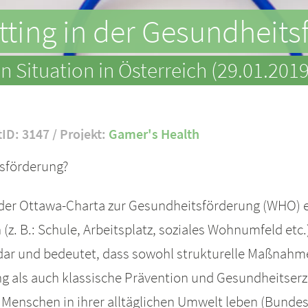
etting in der Gesundheit
n Situation in Österreich (29.01.2019
tID: 3147 / Projekt:
Gamer's Health
tsförderung?
ne der Ottawa-Charta zur Gesundheitsförderung (WHO)
(z. B.: Schule, Arbeitsplatz, soziales Wohnumfeld etc.).
dar und bedeutet, dass sowohl strukturelle Maßnahm
g als auch klassische Prävention und Gesundheitser
enschen in ihrer alltäglichen Umwelt leben (Bundes