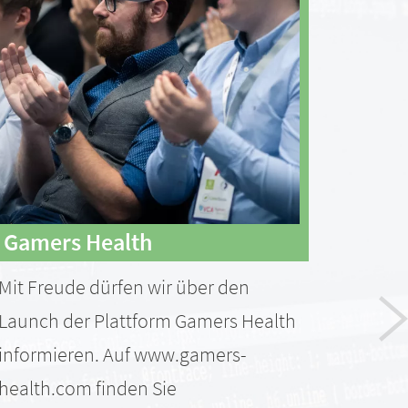
Gamers Health
Auf
Mit Freude dürfen wir über den
Nach 
Launch der Plattform Gamers Health
sind 
informieren. Auf www.gamers-
gebe
health.com finden Sie