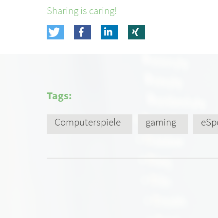
Sharing is caring!
Tags:
Computerspiele
gaming
eSp