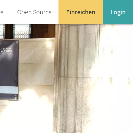
ee
Open Source
Einreichen
Login
Name oder Email-Adresse
Enter your username or email address
Passwort
Passwort vergessen