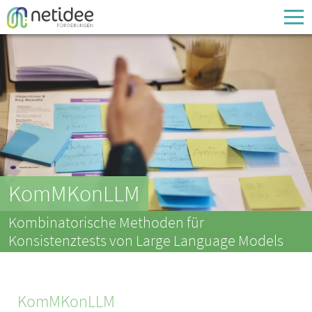
Enter your username or email address
Passwort
Passwort vergessen
KomMKonLLM
Kombinatorische Methoden für
Konsistenztests von Large Language Models
KomMKonLLM