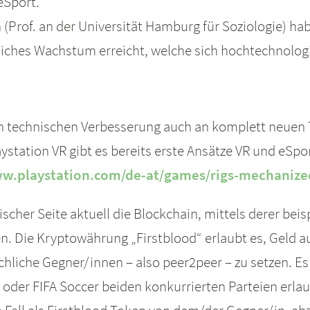
eSport.
(Prof. an der Universität Hamburg für Soziologie) ha
liches Wachstum erreicht, welche sich hochtechnolo
en technischen Verbesserung auch an komplett neuen T
ystation VR gibt es bereits erste Ansätze VR und eSpor
ww.playstation.com/de-at/games/rigs-mechanize
cher Seite aktuell die Blockchain, mittels derer bei
 Die Kryptowährung „Firstblood“ erlaubt es, Geld au
iche Gegner/innen – also peer2peer – zu setzen. Es is
der FIFA Soccer beiden konkurrierten Parteien erlaub