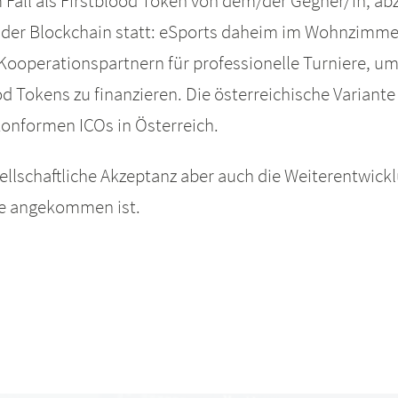
all als Firstblood Token von dem/der Gegner/in, abzü
 der Blockchain statt: eSports daheim im Wohnzimmer,
Kooperationspartnern für professionelle Turniere, um
od Tokens zu finanzieren. Die österreichische Variant
konformen ICOs in Österreich.
sellschaftliche Akzeptanz aber auch die Weiterentwick
se angekommen ist.