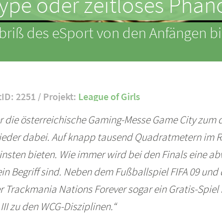
Hype oder zeitloses Phä
Abriß des eSport von den Anfängen b
tID: 2251 / Projekt:
League of Girls
r die österreichische Gaming-Messe Game City zum dr
ieder dabei. Auf knapp tausend Quadratmetern im R
einsten bieten. Wie immer wird bei den Finals eine
ein Begriff sind. Neben dem Fußballspiel FIFA 09 un
 Trackmania Nations Forever sogar ein Gratis-Spiel m
III zu den WCG-Disziplinen.“