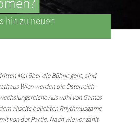
nomen?
is hin zu neuen
itten Mal über die Bühne geht, sind
athaus Wien werden die Österreich-
 abwechslungsreiche Auswahl von Games
d dem allseits beliebten Rhythmusgame
it von der Partie. Nach wie vor zählt