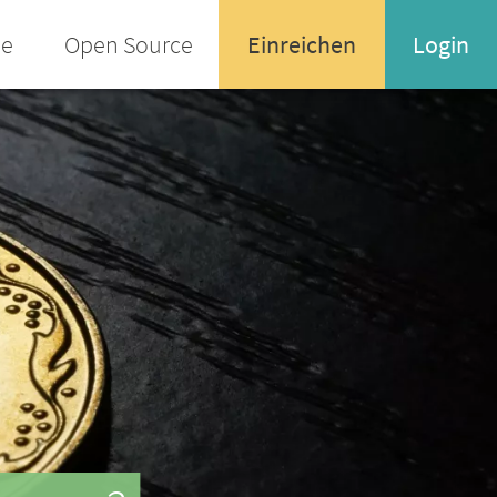
ee
Open Source
Einreichen
Login
Name oder Email-Adresse
Enter your username or email address
Passwort
Passwort vergessen