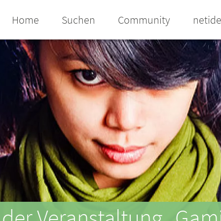
Home
Suchen
Community
netid
i der Veranstaltung „Gami