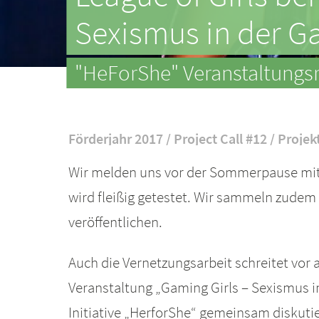
Sexismus in der 
"HeForShe" Veranstaltungsr
Förderjahr 2017 / Project Call #12 / Projek
Wir melden uns vor der Sommerpause mit 
wird fleißig getestet. Wir sammeln zudem 
veröffentlichen.
Auch die Vernetzungsarbeit schreitet vor a
Veranstaltung „Gaming Girls – Sexismus i
Initiative „HerforShe“ gemeinsam diskut