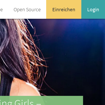
ee
Open Source
Einreichen
Login
Name oder Email-Adresse
Enter your username or email address
Passwort
Passwort vergessen
ng Girls –