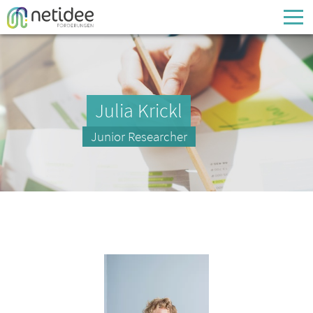
Enter your username or email address
Passwort
Julia Krickl
Passwort vergessen
Junior Researcher