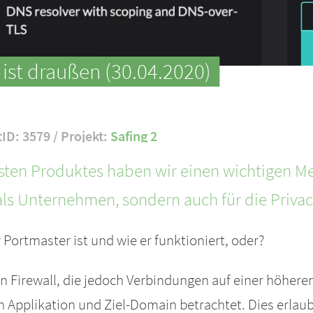
 ist draußen (30.04.2020)
tID: 3579 / Projekt:
Safing 2
sten Produktes haben wir einen wichtigen Meil
s als Unternehmen, sondern auch für die Priv
r Portmaster ist und wie er funktioniert, oder?
on Firewall, die jedoch Verbindungen auf einer höher
n Applikation und Ziel-Domain betrachtet. Dies erlaubt 