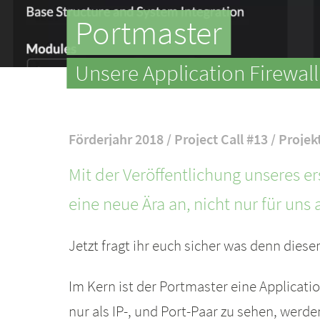
Portmaster
Unsere Application Firewall
Förderjahr 2018 / Project Call #13 / Projek
Mit der Veröffentlichung unseres er
eine neue Ära an, nicht nur für un
Jetzt fragt ihr euch sicher was denn diese
Im Kern ist der Portmaster eine Applicati
nur als IP-, und Port-Paar zu sehen, werde