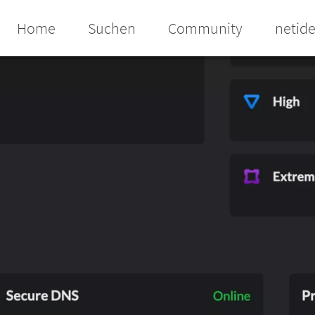
Home
Suchen
Community
netid