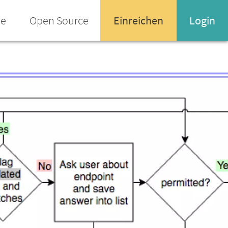
ee
Open Source
Einreichen
Login
Name oder Email-Adresse
Enter your username or email address
Passwort
Passwort vergessen