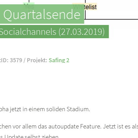
 Quartalsende
Socialchannels (27.03.2019)
tID: 3579 / Projekt:
Safing 2
pha jetzt in einem soliden Stadium.
hen vor allem das autoupdate Feature. Jetzt ist es 
s Update selbst ziehen.